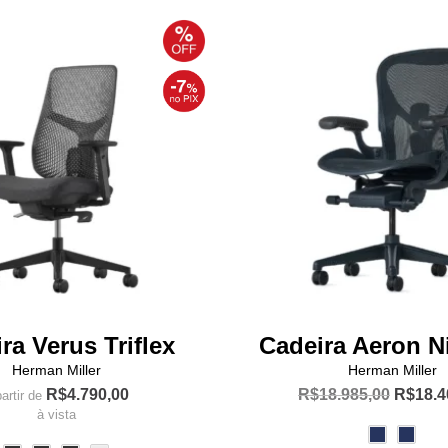
variantes.
variante
As
As
opções
opções
podem
podem
ser
ser
escolhidas
escolhi
na
na
página
página
do
do
produto
produto
ra Verus Triflex
Cadeira Aeron Ni
Herman Miller
Herman Miller
O
R$
4.790,00
R$
18.985,00
R$
18.4
artir de
preço
à vista
Este
original
Este
produto