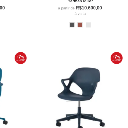
Herman Miller
,00
R$
10.600,00
a partir de
à vista
Este
produto
tem
várias
s.
variantes.
As
opções
podem
ser
das
escolhidas
na
página
do
produto