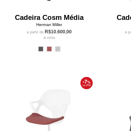
Cadeira Cosm Média
Cad
Herman Miller
R$
10.600,00
a partir de
a p
à vista
Este
produto
tem
várias
variantes.
As
opções
podem
ser
escolhidas
na
página
do