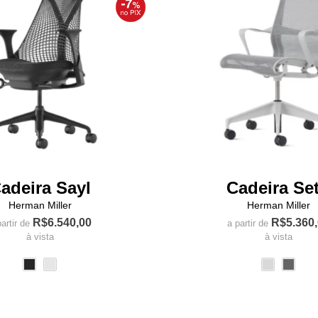
adeira Sayl
Cadeira Se
Herman Miller
Herman Miller
R$
6.540,00
R$
5.360
artir de
a partir de
à vista
à vista
Este
Este
produto
produto
tem
tem
várias
várias