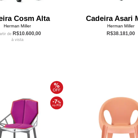
eira Cosm Alta
Cadeira Asari 
Herman Miller
Herman Miller
R$
10.600,00
R$
38.181,00
artir de
à vista
Este
Este
produto
produto
tem
tem
várias
várias
variante
variantes.
As
As
opções
opções
podem
podem
ser
ser
escolhi
escolhidas
na
na
página
página
do
do