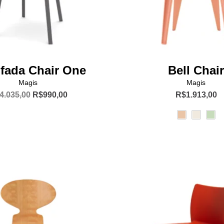
produto
produto
fada Chair One
Bell Chair
Magis
Magis
O
O
4.035,00
R$
990,00
R$
1.913,00
preço
preço
Este
original
atual
produto
era:
é:
R$4.035,00.
R$990,00.
tem
várias
variante
As
opções
podem
ser
escolhi