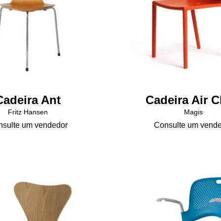
na
página
do
produto
Cadeira Ant
Cadeira Air C
Fritz Hansen
Magis
sulte um vendedor
Consulte um vend