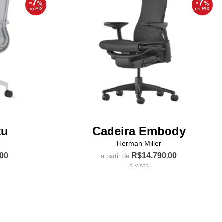
tu
Cadeira Embody
Herman Miller
,00
R$
14.790,00
a partir de
à vista
Este
produto
tem
várias