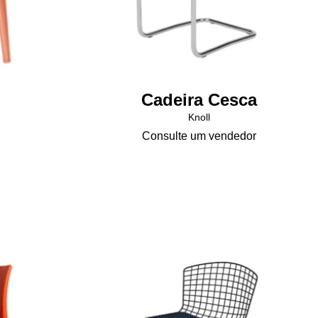
produto
Cadeira Cesca
Knoll
Consulte um vendedor
s.
das