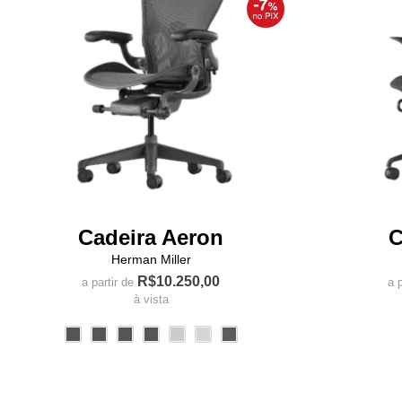
Cadeira Aeron
C
Herman Miller
R$
10.250,00
a partir de
a p
à vista
Este
produto
tem
várias