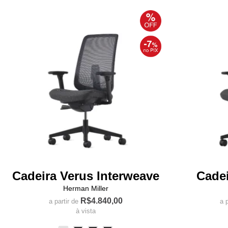
variantes.
As
opções
podem
ser
escolhidas
na
página
do
produto
Cadeira Verus Interweave
Cadei
Herman Miller
R$
4.840,00
a partir de
a p
à vista
Este