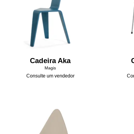
na
página
do
produto
Cadeira Aka
Magis
Consulte um vendedor
Con