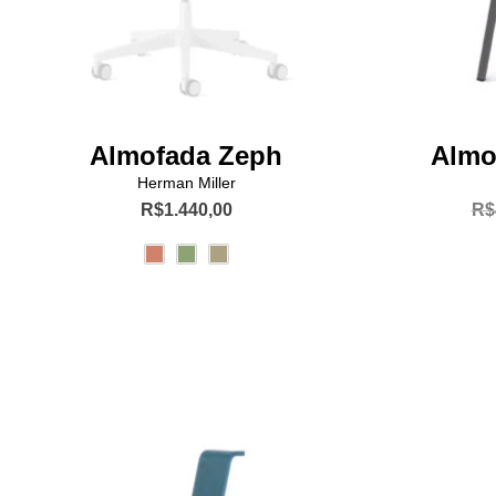
produto
Almofada Zeph
Almo
Herman Miller
R$
1.440,00
R$
Este
produto
tem
várias
variantes.
As
opções
podem
ser
escolhidas