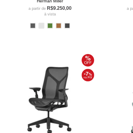
Herman Miller
R$
9.250,00
a partir de
a p
à vista
Este
produto
tem
várias
variantes.
As
opções
podem
ser
escolhidas
na
página
do
produto