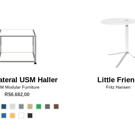
ateral USM Haller
Little Frie
M Modular Furniture
Fritz Hansen
R$
6.682,00
Este
produto
tem
várias
variantes.