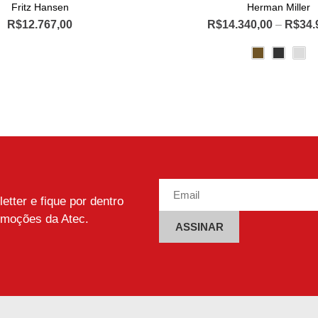
Fritz Hansen
Herman Miller
R$
12.767,00
R$
14.340,00
–
R$
34.
Este
Este
produto
produto
tem
tem
várias
várias
variantes.
variante
As
As
opções
opções
podem
podem
ser
ser
escolhidas
escolhi
tter e fique por dentro
na
na
omoções da Atec.
página
página
do
do
Alternative:
produto
produto