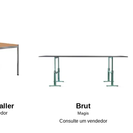
ller
Brut
edor
Magis
Consulte um vendedor