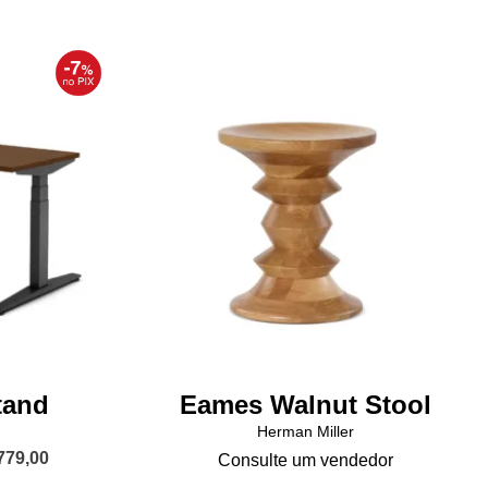
tand
Eames Walnut Stool
Herman Miller
Price
779,00
Consulte um vendedor
range: