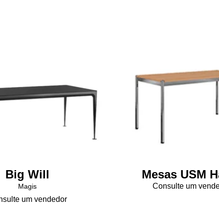
As
opções
podem
ser
escolhidas
na
página
do
produto
Big Will
Mesas USM Ha
Consulte um vend
Magis
sulte um vendedor