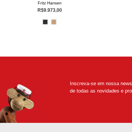
Fritz Hansen
R$
9.973,00
Este
produto
tem
várias
variantes.
As
opções
podem
ser
escolhidas
Inscreva-se em nossa newsle
na
de todas as novidades e pr
página
do
produto