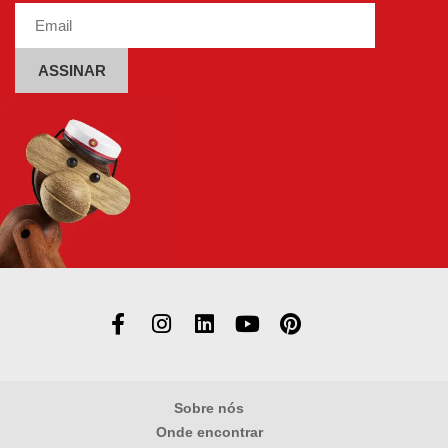
na
página
do
produto
Alternative:
Sobre nós
Onde encontrar