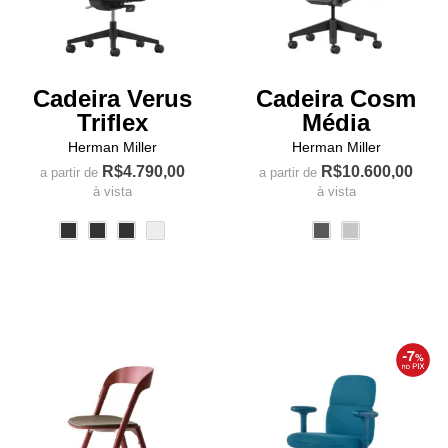
Cadeira Verus
Cadeira Cosm
Triflex
Média
Herman Miller
Herman Miller
R$
4.790,00
R$
10.600,00
a partir de
a partir de
à vista
à vista
Este
Este
produto
produto
tem
tem
várias
várias
variantes.
variantes.
As
As
opções
opções
podem
podem
ser
ser
escolhidas
escolhidas