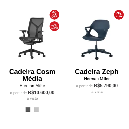
variantes.
variantes.
As
As
opções
opções
podem
podem
ser
ser
escolhidas
escolhidas
na
na
página
página
do
do
produto
produto
Cadeira Cosm
Cadeira Zeph
Média
Herman Miller
Herman Miller
R$
5.790,00
a partir de
à vista
R$
10.600,00
a partir de
à vista
Este
Este
produto
produto
tem
tem
várias
várias
variantes.