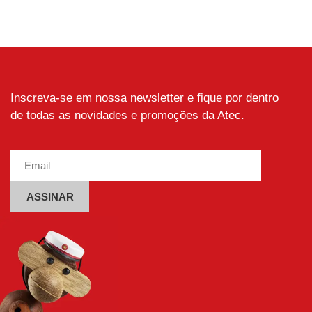
variantes.
As
As
opções
opções
podem
podem
ser
ser
escolhidas
escolhidas
na
Inscreva-se em nossa newsletter e fique por dentro
na
página
de todas as novidades e promoções da Atec.
página
do
do
produto
produto
Alternative: