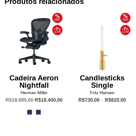
Produtos relacionados
Cadeira Aeron
Candlesticks
Nightfall
Single
Herman Miller
Fritz Hansen
O
O
Pric
R$
18.985,00
R$
18.400,00
R$
730,00
–
R$
820,00
preço
preço
rang
Este
Este
original
atual
R$7
produto
produto
era:
é:
thro
R$18.985,00.
R$18.400,00.
R$8
tem
tem
várias
várias