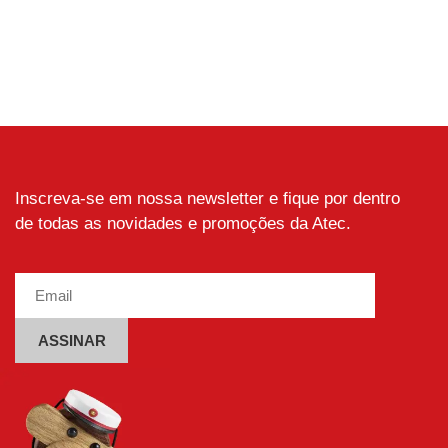
produto
tem
várias
variantes.
As
opções
podem
ser
escolhidas
Inscreva-se em nossa newsletter e fique por dentro
na
de todas as novidades e promoções da Atec.
página
do
produto
Alternative: