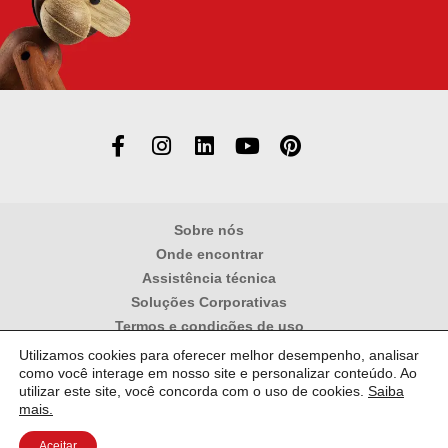
Sobre nós
Onde encontrar
Assistência técnica
Soluções Corporativas
Termos e condições de uso
Política de privacidade
Utilizamos cookies para oferecer melhor desempenho, analisar
como você interage em nosso site e personalizar conteúdo. Ao
ATEC COMERCIO IMPORTAÇÃO E REPRESENTAÇÃO LTDA – CNPJ:
57.954.687/0001-11
utilizar este site, você concorda com o uso de cookies.
Saiba
mais.
Aceitar