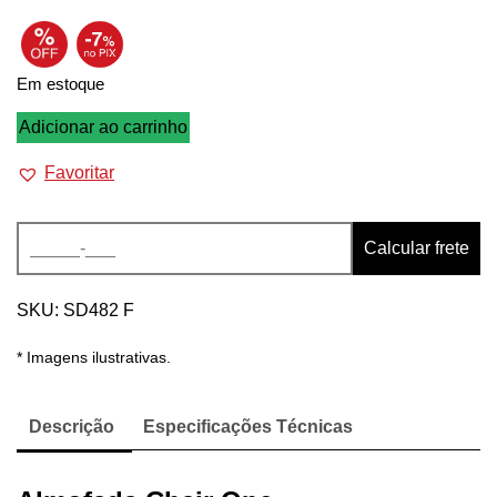
Em estoque
Almofada
Adicionar ao carrinho
Chair
Favoritar
One
Alternative:
quantidade
Calcular frete
SKU:
SD482 F
* Imagens ilustrativas.
Descrição
Especificações Técnicas