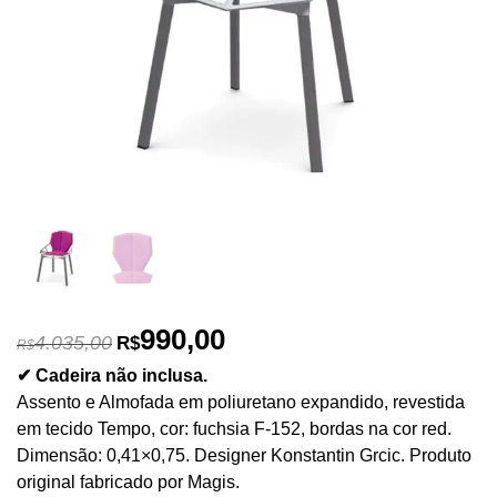
990,00
O
O
4.035,00
R$
R$
preço
preço
✔ Cadeira não inclusa.
original
atual
Assento e Almofada em poliuretano expandido, revestida
era:
é:
em tecido Tempo, cor: fuchsia F-152, bordas na cor red.
R$4.035,00.
R$990,00.
Dimensão: 0,41×0,75. Designer Konstantin Grcic. Produto
original fabricado por Magis.