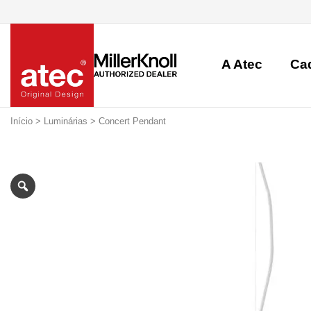
A Atec
Ca
Início
>
Luminárias
> Concert Pendant