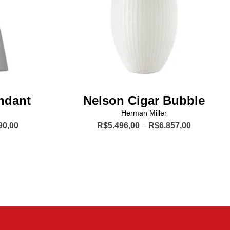
ndant
Nelson Cigar Bubble
Herman Miller
Price
Price
90,00
R$
5.496,00
–
R$
6.857,00
range:
range:
Este
R$3.200,00
R$5.496,0
produto
through
through
R$6.990,00
R$6.857,0
tem
várias
s.
variantes.
As
opções
podem