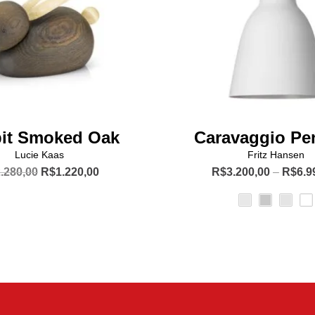
it Smoked Oak
Caravaggio Pe
Lucie Kaas
Fritz Hansen
O
O
.280,00
R$
1.220,00
R$
3.200,00
–
R$
6.9
preço
preço
Este
original
atual
produto
era:
é:
R$2.280,00.
R$1.220,00.
tem
várias
variante
As
opções
podem