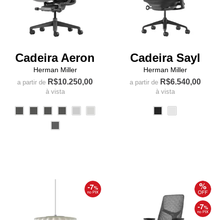
Cadeira Aeron
Cadeira Sayl
Herman Miller
Herman Miller
R$
10.250,00
R$
6.540,00
a partir de
a partir de
à vista
à vista
Este
Este
produto
produto
tem
tem
várias
várias
variantes.
variantes.
As
As
opções
opções
podem
podem
ser
ser
escolhidas
escolhidas