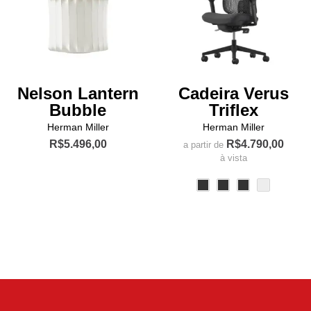
na
na
página
página
do
do
produto
produto
Nelson Lantern
Cadeira Verus
Bubble
Triflex
Herman Miller
Herman Miller
R$
5.496,00
R$
4.790,00
a partir de
à vista
Este
produto
tem
várias
variantes.
As
opções
podem
ser