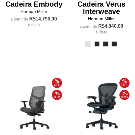
Cadeira Embody
Cadeira Verus
Interweave
Herman Miller
R$
14.790,00
Herman Miller
a partir de
à vista
R$
4.840,00
a partir de
à vista
Este
produto
Este
tem
produto
várias
tem
variantes.
várias
As
variantes.
opções
As
podem
opções
ser
podem
escolhidas
ser
na
escolhidas
página
na
do
página
produto
do
produto