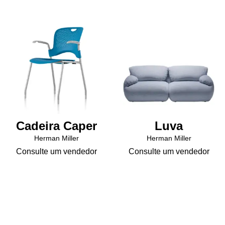
variantes.
As
As
opções
opções
podem
podem
ser
ser
escolhidas
escolhidas
na
na
página
página
do
do
produto
produto
Cadeira Caper
Luva
Herman Miller
Herman Miller
Consulte um vendedor
Consulte um vendedor