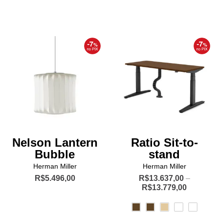
Este
produto
tem
várias
variantes.
As
opções
podem
ser
escolhidas
na
página
Nelson Lantern
Ratio Sit-to-
do
Bubble
stand
produto
Herman Miller
Herman Miller
R$
5.496,00
R$
13.637,00
–
Price
R$
13.779,00
range:
Este
R$13.637
produto
through