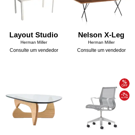
página
página
do
do
produto
produto
Layout Studio
Nelson X-Leg
Herman Miller
Herman Miller
Consulte um vendedor
Consulte um vendedor