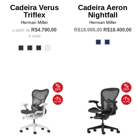
Cadeira Verus
Cadeira Aeron
Triflex
Nightfall
Herman Miller
Herman Miller
O
O
R$
4.790,00
R$
18.985,00
R$
18.400,00
a partir de
preço
pr
à vista
Este
original
at
Este
produto
era:
é:
produto
R$18.985,00.
R$
tem
tem
várias
várias
variantes.
variantes.
As
As
opções
opções
podem
podem
ser
ser
escolhidas
escolhidas
na
na
página
página
do
do
produto