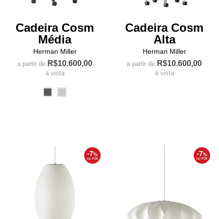
do
do
produto
produto
Cadeira Cosm
Cadeira Cosm
Média
Alta
Herman Miller
Herman Miller
R$
10.600,00
R$
10.600,00
a partir de
a partir de
à vista
à vista
Este
Este
produto
produto
tem
tem
várias
várias
variantes.
variantes.
As
As
opções
opções
podem
podem
ser
ser
escolhidas
escolhidas
na
na
página
página