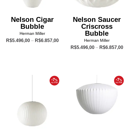
do
do
produto
produto
Nelson Cigar
Nelson Saucer
Bubble
Criscross
Bubble
Herman Miller
Price
R$
5.496,00
–
R$
6.857,00
Herman Miller
range:
Pr
R$
5.496,00
–
R$
6.857,00
Este
R$5.496,00
ra
produto
Este
through
R$
R$6.857,00
tem
produto
th
R$
várias
tem
variantes.
várias
As
variantes.
opções
As
podem
opções
ser
podem
escolhidas
ser
na
escolhidas
página
na