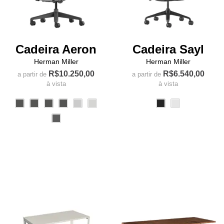
Cadeira Aeron
Cadeira Sayl
Herman Miller
Herman Miller
R$
10.250,00
R$
6.540,00
a partir de
a partir de
à vista
à vista
Este
Este
produto
produto
tem
tem
várias
várias
variantes.
variantes.
As
As
opções
opções
podem
podem
ser
ser
escolhidas
escolhidas
na
na