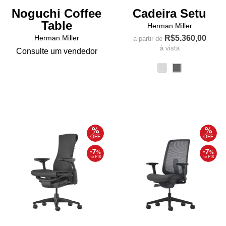
Noguchi Coffee
Cadeira Setu
Table
Herman Miller
Herman Miller
R$
5.360,00
a partir de
à vista
Consulte um vendedor
Este
produto
tem
várias
variantes.
As
opções
podem
ser
escolhidas
na
página
do
produto