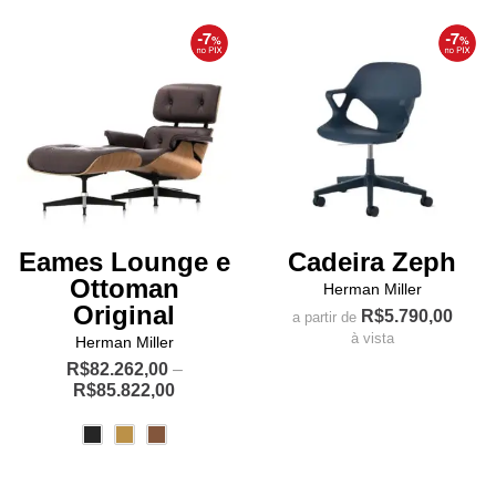
Eames Lounge e
Cadeira Zeph
Ottoman
Herman Miller
Original
R$
5.790,00
a partir de
à vista
Herman Miller
Este
R$
82.262,00
–
Price
R$
85.822,00
produto
range:
Este
tem
R$82.262,00
produto
várias
through
R$85.822,00
tem
variantes.