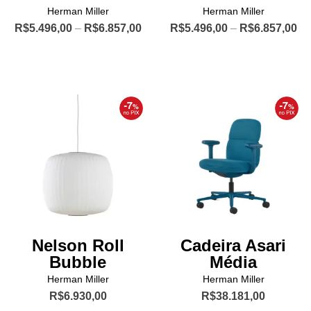
Herman Miller
Herman Miller
Price
Pr
R$
5.496,00
–
R$
6.857,00
R$
5.496,00
–
R$
6.857,00
range:
ra
Este
Este
R$5.496,00
R$
produto
produto
through
th
R$6.857,00
R$
tem
tem
várias
várias
variantes.
variantes.
As
As
opções
opções
podem
podem
ser
ser
escolhidas
escolhidas
na
na
página
página
Nelson Roll
Cadeira Asari
do
do
Bubble
Média
produto
produto
Herman Miller
Herman Miller
R$
6.930,00
R$
38.181,00