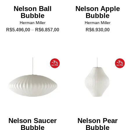
do
página
Nelson Ball
Nelson Apple
produto
do
Bubble
Bubble
produto
Herman Miller
Herman Miller
Price
R$
5.496,00
–
R$
6.857,00
R$
6.930,00
range:
Este
Este
R$5.496,00
produto
produto
through
R$6.857,00
tem
tem
várias
várias
variantes.
variantes.
As
As
opções
opções
podem
podem
ser
ser
escolhidas
escolhidas
na
na
página
página
Nelson Saucer
Nelson Pear
do
do
Bubble
Bubble
produto
produto