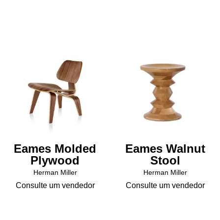
R$13.779
tem
várias
variantes.
As
opções
podem
ser
escolhidas
na
página
do
produto
Eames Molded
Eames Walnut
Plywood
Stool
Herman Miller
Herman Miller
Consulte um vendedor
Consulte um vendedor