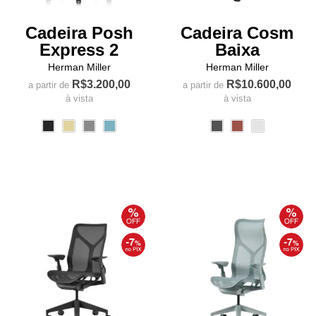
produto
produto
Cadeira Posh
Cadeira Cosm
Express 2
Baixa
Herman Miller
Herman Miller
R$
3.200,00
R$
10.600,00
a partir de
a partir de
à vista
à vista
Este
Este
produto
produto
tem
tem
várias
várias
variantes.
variantes.
As
As
opções
opções
podem
podem
ser
ser
escolhidas
escolhidas
na
na
página
página