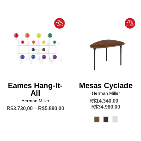
várias
As
variantes.
opções
As
podem
opções
ser
podem
escolhidas
ser
na
escolhidas
página
na
do
página
produto
do
produto
Eames Hang-It-
Mesas Cyclade
All
Herman Miller
Herman Miller
R$
14.340,00
–
Price
R$
34.980,00
Price
R$
3.730,00
–
R$
5.890,00
range:
range:
Este
Este
R$14.340
R$3.730,00
produto
through
produto
through
R$34.980
tem
R$5.890,00
tem
várias
várias