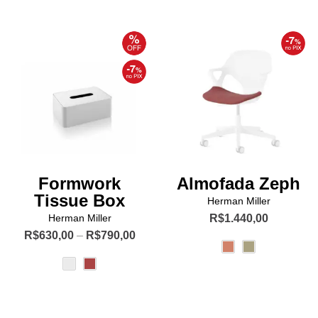
variantes.
variantes.
As
As
opções
opções
podem
podem
ser
ser
escolhidas
escolhidas
na
na
página
página
do
do
produto
produto
Formwork
Almofada Zeph
Tissue Box
Herman Miller
Herman Miller
R$
1.440,00
Price
R$
630,00
–
R$
790,00
Este
range:
Este
produto
R$630,00
produto
tem
through
R$790,00
tem
várias
várias
variantes.