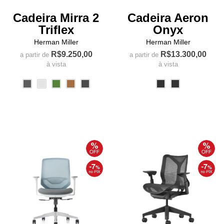
produto
Cadeira Mirra 2
Cadeira Aeron
Triflex
Onyx
Herman Miller
Herman Miller
R$
9.250,00
R$
13.300,00
a partir de
a partir de
à vista
à vista
Este
Este
produto
produto
tem
tem
várias
várias
variantes.
variantes.
As
As
opções
opções
podem
podem
ser
ser
escolhidas
escolhidas
na
na
página
página
do
do