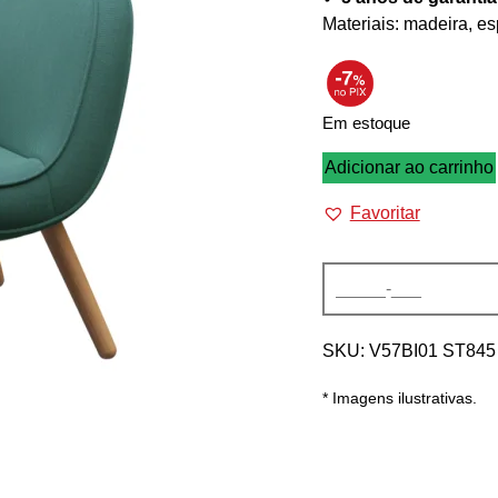
Materiais: madeira, esp
Em estoque
VIA57
Adicionar ao carrinho
quantidade
Favoritar
Alternative:
SKU:
V57BI01 ST845
* Imagens ilustrativas.