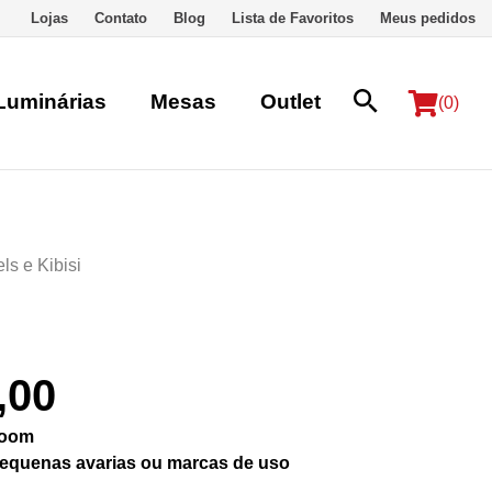
Lojas
Contato
Blog
Lista de Favoritos
Meus pedidos
Luminárias
Mesas
Outlet
(0)
els
e
Kibisi
,00
room
equenas avarias ou marcas de uso