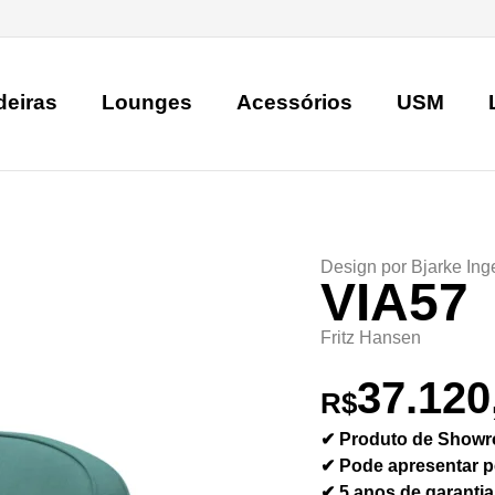
deiras
Lounges
Acessórios
USM
Design por
Bjarke Ing
VIA57
Fritz Hansen
37.120
R$
✔ Produto de Show
✔ Pode apresentar p
✔ 5 anos de garantia