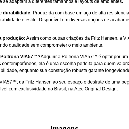
e se adaptam a diferentes tamanhos e layouts de ambientes.
e durabilidade:
Produzida com base em aço de alta resistência
bilidade e estilo. Disponível em diversas opções de acabamento
a produção:
Assim como outras criações da Fritz Hansen, a 
tindo qualidade sem comprometer o meio ambiente.
a Poltrona VIA57™?
Adquirir a Poltrona VIA57™ é optar por um 
s contemporâneos, ela é uma escolha perfeita para quem valoriz
ibilidade, enquanto sua construção robusta garante longevidad
 VIA57™, da Fritz Hansen ao seu espaço e desfrute de uma peç
vel com exclusividade no Brasil, na Atec Original Design.
Imagens