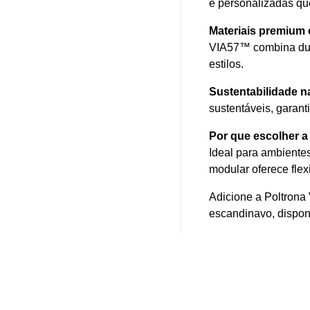
e personalizadas qu
Materiais premium 
VIA57™ combina dura
estilos.
Sustentabilidade n
sustentáveis, garan
Por que escolher 
Ideal para ambiente
modular oferece flex
Adicione a Poltrona
escandinavo, disponí