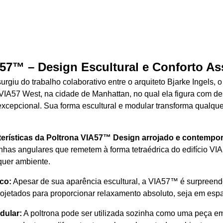
57™ – Design Escultural e Conforto As
rgiu do trabalho colaborativo entre o arquiteto Bjarke Ingels, o
o VIA57 West, na cidade de Manhattan, no qual ela figura com de
excepcional. Sua forma escultural e modular transforma qualque
erísticas da Poltrona VIA57™
Design arrojado e contempo
inhas angulares que remetem à forma tetraédrica do edifício V
quer ambiente.
co:
Apesar de sua aparência escultural, a VIA57™ é surpreend
ojetados para proporcionar relaxamento absoluto, seja em espa
dular:
A poltrona pode ser utilizada sozinha como uma peça e