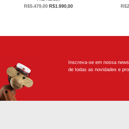
O
O
R$
5.479,00
R$
1.990,00
R$
2
preço
preço
Este
original
atual
produto
era:
é:
R$5.479,00.
R$1.990,00.
tem
várias
variantes.
As
opções
Inscreva-se em nossa newsle
podem
de todas as novidades e pr
ser
escolhidas
na
página
do
produto