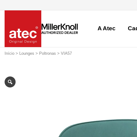
A Atec
Ca
Início
>
Lounges
>
Poltronas
> VIA57