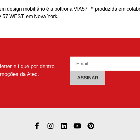
m design mobiliário é a poltrona VIA57 ™ produzida em colab
VIA 57 WEST, em Nova York.
tter e fique por dentro
omoções da Atec.
Alternative: