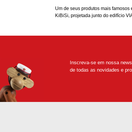
Um de seus produtos mais famosos e
KiBiSi, projetada junto do edifício 
Inscreva-se em nossa newsle
de todas as novidades e pr