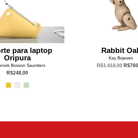
rte para laptop
Rabbit Oa
Oripura
Kay Bojesen
O
brook Bosson Saunders
R$
1.418,00
R$
760
preço
R$
248,00
origina
Este
era:
R$1.41
produto
tem
várias
variantes.
As
opções
podem