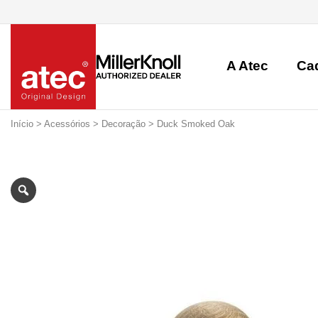
A Atec
Ca
Início
>
Acessórios
>
Decoração
> Duck Smoked Oak