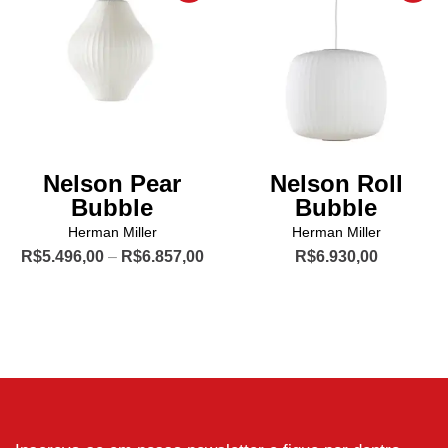
opções
As
podem
opções
ser
podem
escolhidas
ser
na
escolhidas
página
na
do
página
Nelson Pear
Nelson Roll
produto
do
Bubble
Bubble
produto
Herman Miller
Herman Miller
Price
R$
5.496,00
–
R$
6.857,00
R$
6.930,00
range:
Este
R$5.496,00
produto
through
R$6.857,00
tem
várias
variantes.
As
opções