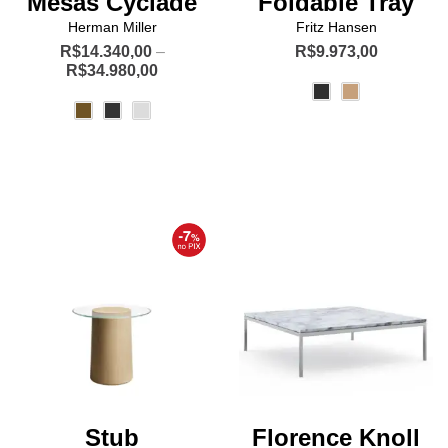
Mesas Cyclade
Foldable Tray
Herman Miller
Fritz Hansen
R$
14.340,00
–
R$
9.973,00
Price
R$
34.980,00
Este
range:
Este
produto
R$14.340,00
produto
through
tem
R$34.980,00
tem
várias
várias
variantes.
variantes.
As
As
opções
opções
podem
podem
ser
ser
escolhidas
escolhidas
na
na
página
página
do
do
produto
produto
Stub
Florence Knoll