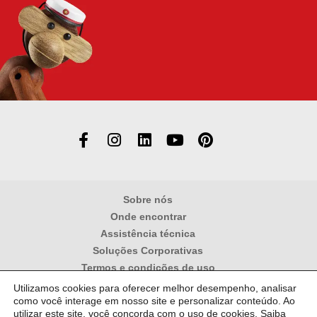
Sobre nós
Onde encontrar
Assistência técnica
Soluções Corporativas
Termos e condições de uso
Política de privacidade
Utilizamos cookies para oferecer melhor desempenho, analisar
como você interage em nosso site e personalizar conteúdo. Ao
ATEC COMERCIO IMPORTAÇÃO E REPRESENTAÇÃO LTDA – CNPJ:
57.954.687/0001-11
utilizar este site, você concorda com o uso de cookies.
Saiba