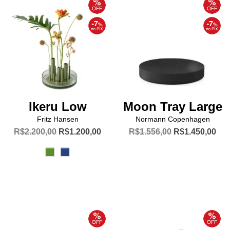
Ikeru Low
Moon Tray Large
Fritz Hansen
Normann Copenhagen
O
O
O
O
R$
2.200,00
R$
1.200,00
R$
1.556,00
R$
1.450,00
preço
preço
preço
pre
Este
original
atual
original
atua
produto
era:
é:
era:
é:
R$2.200,00.
R$1.200,00.
R$1.556,00.
R$1
tem
várias
variantes.
As
opções