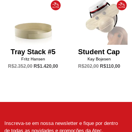
podem
ser
escolhidas
na
página
do
produto
Tray Stack #5
Student Cap
Fritz Hansen
Kay Bojesen
O
O
O
O
R$
2.352,00
R$
1.420,00
R$
202,00
R$
110,00
preço
preço
preço
preço
Este
original
atual
original
atual
produto
era:
é:
era:
é:
R$2.352,00.
R$1.420,00.
R$202,00.
R$110
tem
várias
variantes.
As
opções
Inscreva-se em nossa newsletter e fique por dentro
podem
de todas as novidades e promoções da Atec.
ser