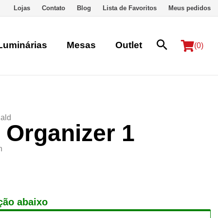
Lojas
Contato
Blog
Lista de Favoritos
Meus pedidos
Luminárias
Mesas
Outlet
(0)
ald
 Organizer 1
n
ção abaixo