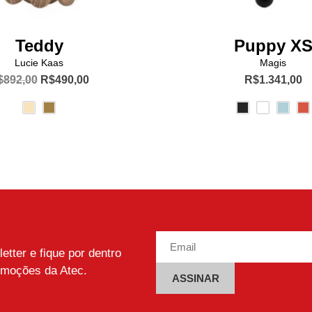
Teddy
Puppy X
Lucie Kaas
Magis
O
O
$
892,00
R$
490,00
R$
1.341,00
preço
preço
Este
Este
original
atual
produto
produto
era:
é:
R$892,00.
R$490,00.
tem
tem
várias
várias
variantes.
variante
As
As
opções
opções
podem
podem
ser
ser
escolhidas
escolhi
tter e fique por dentro
na
na
omoções da Atec.
página
página
do
do
Alternative: