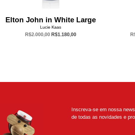
Elton John in White Large
Lucie Kaas
O
O
R$
2.000,00
R$
1.180,00
R
preço
preço
original
atual
era:
é:
R$2.000,00.
R$1.180,00.
Inscreva-se em nossa newsle
de todas as novidades e pr