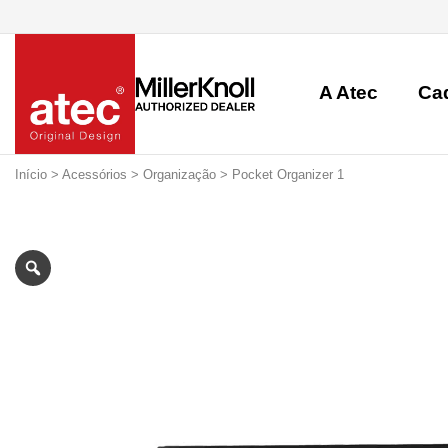
A Atec
Ca
Início
>
Acessórios
>
Organização
> Pocket Organizer 1