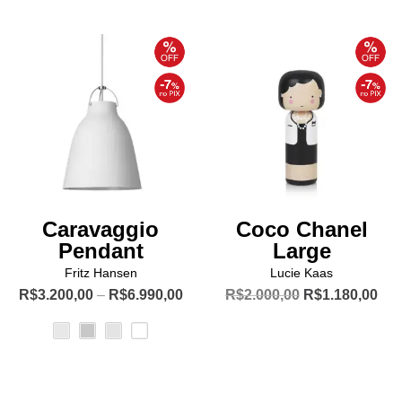
R$1.418,00.
R$760,00.
R$10.229,00.
R$
tem
várias
variantes.
As
opções
podem
ser
escolhidas
na
página
Caravaggio
Coco Chanel
do
Pendant
Large
produto
Fritz Hansen
Lucie Kaas
Price
O
O
R$
3.200,00
–
R$
6.990,00
R$
2.000,00
R$
1.180,00
range:
preço
pre
Este
R$3.200,00
original
atua
produto
through
era:
é:
R$6.990,00
R$2.000,00.
R$1
tem
várias