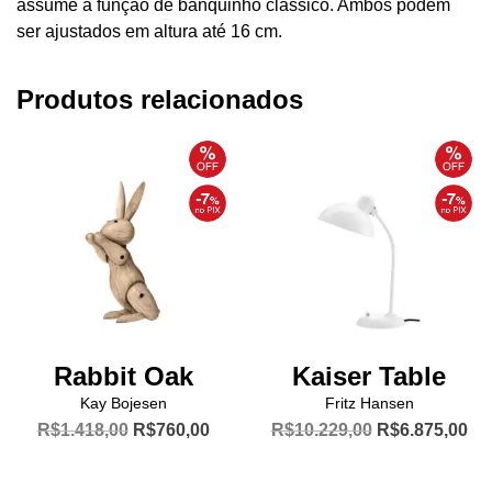
assume a função de banquinho clássico. Ambos podem
ser ajustados em altura até 16 cm.
Produtos relacionados
Rabbit Oak
Kaiser Table
Kay Bojesen
Fritz Hansen
O
O
O
O
R$
1.418,00
R$
760,00
R$
10.229,00
R$
6.875,00
preço
preço
preço
pr
Este
original
atual
original
atu
produto
era:
é:
era:
é: