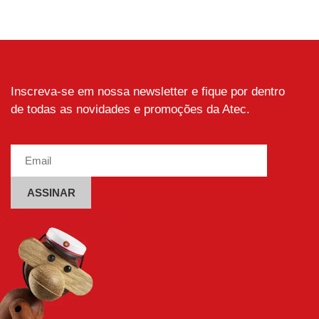
variantes.
As
opções
podem
ser
escolhidas
Inscreva-se em nossa newsletter e fique por dentro
na
de todas as novidades e promoções da Atec.
página
do
produto
Alternative: