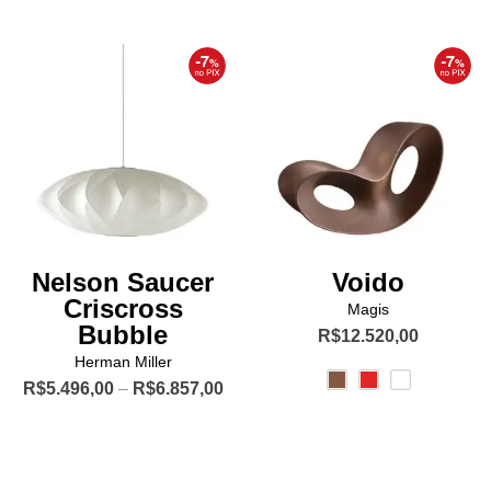
th
R$
várias
tem
variantes.
várias
As
variantes.
opções
As
podem
opções
ser
podem
escolhidas
ser
na
escolhidas
página
na
do
página
Nelson Saucer
Voido
produto
do
Criscross
Magis
produto
Bubble
R$
12.520,00
Herman Miller
Este
Price
R$
5.496,00
–
R$
6.857,00
produto
range:
Este
tem
R$5.496,00
produto
várias
through
R$6.857,00
tem
variantes.