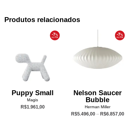
Produtos relacionados
Puppy Small
Nelson Saucer
Bubble
Magis
R$
1.961,00
Herman Miller
Pr
R$
5.496,00
–
R$
6.857,00
Este
ra
produto
Este
R$
tem
produto