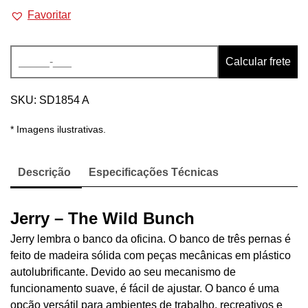
Favoritar
Wild
Alternative:
Bunch
quantidade
Calcular frete
SKU:
SD1854 A
* Imagens ilustrativas.
Descrição
Especificações Técnicas
Jerry – The Wild Bunch
Jerry lembra o banco da oficina. O banco de três pernas é
feito de madeira sólida com peças mecânicas em plástico
autolubrificante. Devido ao seu mecanismo de
funcionamento suave, é fácil de ajustar. O banco é uma
opção versátil para ambientes de trabalho, recreativos e