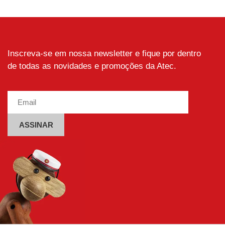
várias
As
variantes.
opções
As
podem
opções
ser
podem
escolhidas
Inscreva-se em nossa newsletter e fique por dentro
ser
na
de todas as novidades e promoções da Atec.
escolhidas
página
na
do
página
produto
do
produto
Alternative: