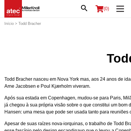
(0)
Início
> Todd Bracher
Tod
Todd Bracher nasceu em Nova York mas, aos 24 anos de id
Arne Jacobsen e Poul Kjærholm viveram.
Após sua estada em Copenhagen, mudou-se para Paris, Milão 
já chegou à sua própria visão sobre o que constitui um bom d
Hansen: uma mesa que pode ser usada tanto para reuniões c
Apesar de suas raízes nova-iorquinas, o trabalho de Todd Br
esse fascínio pelo design escandinavo que o levou a Copen