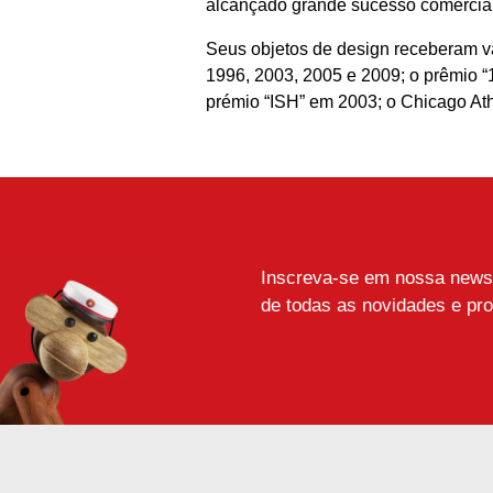
alcançado grande sucesso comercial,
Seus objetos de design receberam vá
1996, 2003, 2005 e 2009; o prêmio 
prémio “ISH” em 2003; o Chicago At
Inscreva-se em nossa newsle
de todas as novidades e pr