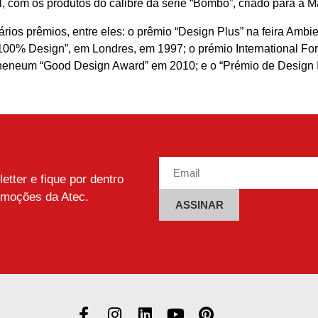
 com os produtos do calibre da série “Bombo”, criado para a M
rios prêmios, entre eles: o prêmio “Design Plus” na feira Ambi
“100% Design”, em Londres, em 1997; o prémio International F
heneum “Good Design Award” em 2010; e o “Prémio de Design I
tter e fique por dentro
omoções da Atec.
Alternative: