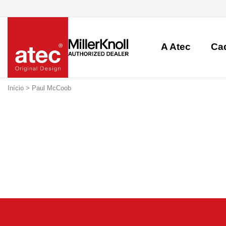
A Atec
Ca
Início
> Paul McCoob