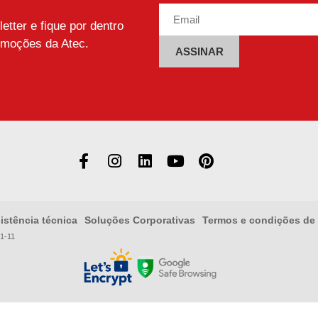
tter e fique por dentro
omoções da Atec.
Alternative:
istência técnica
Soluções Corporativas
Termos e condições de
1-11