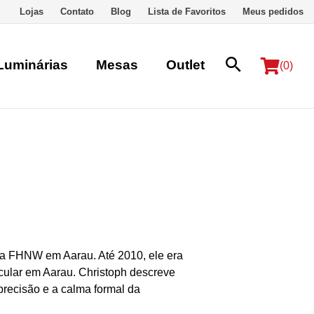
Lojas
Contato
Blog
Lista de Favoritos
Meus pedidos
Luminárias
Mesas
Outlet
(0)
l na FHNW em Aarau. Até 2010, ele era
icular em Aarau. Christoph descreve
precisão e a calma formal da