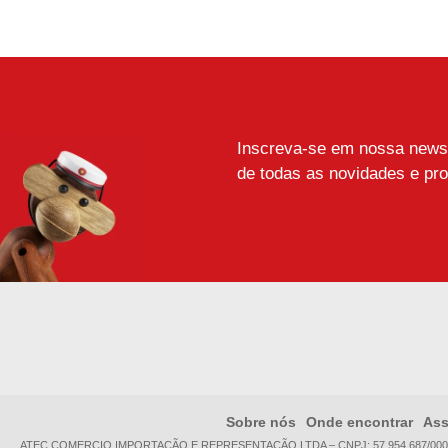
Inscreva-se em nossa newsle
de todas as novidades e pr
Sobre nós
Onde encontrar
Ass
ATEC COMERCIO IMPORTAÇÃO E REPRESENTAÇÃO LTDA – CNPJ:
57.954.687/000